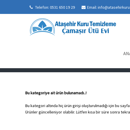
Telefon:
0531 650 19 29
Email: info@atasehirku
HATA ! UR-804 Ürün gi
AN
Bu kategoriye ait ürün bulunamadı..!
Bu kategori altında hiç ürün girişi oluşturulmadığı için bu say
Ürünler güncelleniyor olabilir. Lütfen kısa bir süre sonra tekra