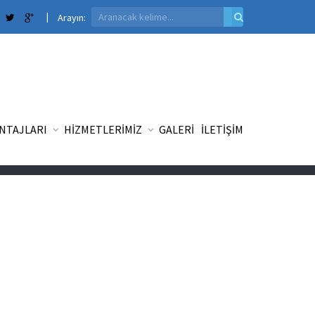
Arayın:
ANTAJLARI
HİZMETLERİMİZ
GALERİ
İLETİŞİM
Ana Sayfa
Ürünler
HATA ! UR-804 Ürün girişi eksik