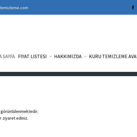
rutemizleme.com
rişi eksik
A SAYFA
FIYAT LISTESI
HAKKIMIZDA
KURU TEMIZLEME AV
fa görüntülenmektedir.
r ziyaret ediniz.