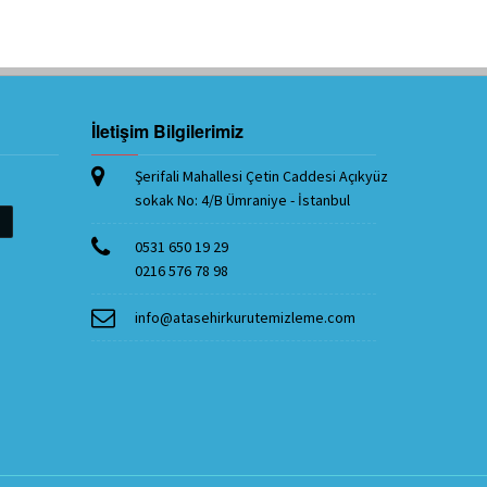
İletişim Bilgilerimiz
Şerifali Mahallesi Çetin Caddesi Açıkyüz
sokak No: 4/B Ümraniye - İstanbul
ü
0531 650 19 29
0216 576 78 98
info@atasehirkurutemizleme.com