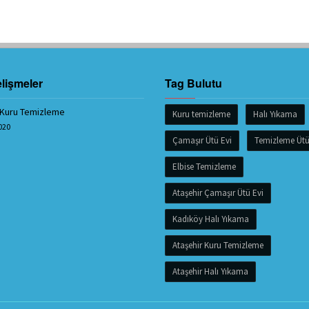
lişmeler
Tag Bulutu
 Kuru Temizleme
Kuru temizleme
Halı Yıkama
020
Çamaşır Ütü Evi
Temizleme Üt
Elbise Temizleme
Ataşehir Çamaşır Ütü Evi
Kadıköy Halı Yıkama
Ataşehir Kuru Temizleme
Ataşehir Halı Yıkama